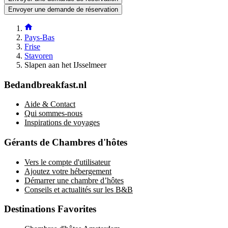
Envoyer une demande de réservation
Pays-Bas
Frise
Stavoren
Slapen aan het IJsselmeer
Bedandbreakfast.nl
Aide & Contact
Qui sommes-nous
Inspirations de voyages
Gérants de Chambres d'hôtes
Vers le compte d'utilisateur
Ajoutez votre hébergement
Démarrer une chambre d’hôtes
Conseils et actualités sur les B&B
Destinations Favorites