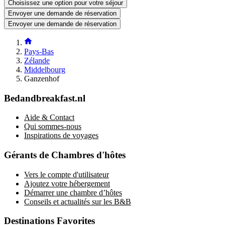
Choisissez une option pour votre séjour
Envoyer une demande de réservation
Envoyer une demande de réservation
Pays-Bas
Zélande
Middelbourg
Ganzenhof
Bedandbreakfast.nl
Aide & Contact
Qui sommes-nous
Inspirations de voyages
Gérants de Chambres d'hôtes
Vers le compte d'utilisateur
Ajoutez votre hébergement
Démarrer une chambre d’hôtes
Conseils et actualités sur les B&B
Destinations Favorites