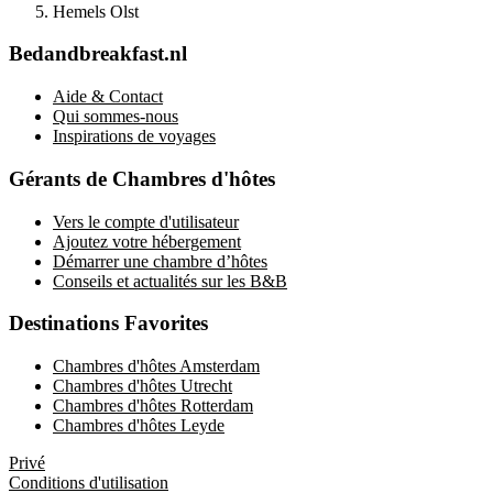
Hemels Olst
Bedandbreakfast.nl
Aide & Contact
Qui sommes-nous
Inspirations de voyages
Gérants de Chambres d'hôtes
Vers le compte d'utilisateur
Ajoutez votre hébergement
Démarrer une chambre d’hôtes
Conseils et actualités sur les B&B
Destinations Favorites
Chambres d'hôtes Amsterdam
Chambres d'hôtes Utrecht
Chambres d'hôtes Rotterdam
Chambres d'hôtes Leyde
Privé
Conditions d'utilisation