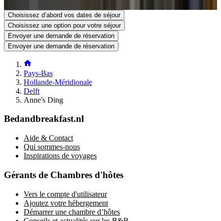
Envoyer une demande de réservation
Poser une question par e-mail
Choisissez d’abord vos dates de séjour
Choisissez une option pour votre séjour
Envoyer une demande de réservation
Envoyer une demande de réservation
Pays-Bas
Hollande-Méridionale
Delft
Anne's Ding
Bedandbreakfast.nl
Aide & Contact
Qui sommes-nous
Inspirations de voyages
Gérants de Chambres d'hôtes
Vers le compte d'utilisateur
Ajoutez votre hébergement
Démarrer une chambre d’hôtes
Conseils et actualités sur les B&B