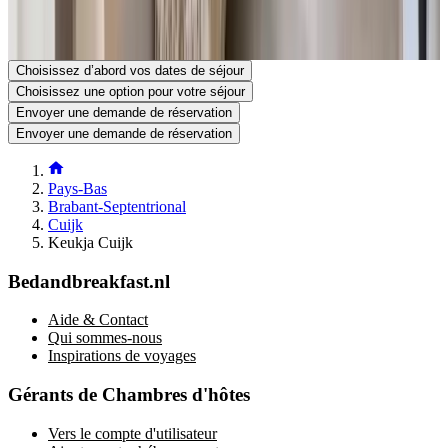
formulaire de demande de réservation.
Voir le site
Voir le numéro de téléphone
Envoyer une demande de réservation
Poser une question par e-mail
Choisissez d’abord vos dates de séjour
Choisissez une option pour votre séjour
Envoyer une demande de réservation
Envoyer une demande de réservation
Pays-Bas
Brabant-Septentrional
Cuijk
Keukja Cuijk
Bedandbreakfast.nl
Aide & Contact
Qui sommes-nous
Inspirations de voyages
Gérants de Chambres d'hôtes
Vers le compte d'utilisateur