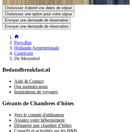
Envoyer une demande de réservation
Poser une question par e-mail
Choisissez d’abord vos dates de séjour
Choisissez une option pour votre séjour
Envoyer une demande de réservation
Envoyer une demande de réservation
Pays-Bas
Hollande-Septentrionale
Castricum
De Mezenhof
Bedandbreakfast.nl
Aide & Contact
Qui sommes-nous
Inspirations de voyages
Gérants de Chambres d'hôtes
Vers le compte d'utilisateur
Ajoutez votre hébergement
Démarrer une chambre d’hôtes
Conseils et actualités sur les B&B