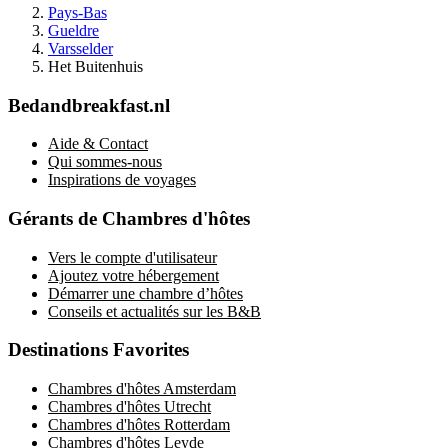
Pays-Bas
Gueldre
Varsselder
Het Buitenhuis
Bedandbreakfast.nl
Aide & Contact
Qui sommes-nous
Inspirations de voyages
Gérants de Chambres d'hôtes
Vers le compte d'utilisateur
Ajoutez votre hébergement
Démarrer une chambre d’hôtes
Conseils et actualités sur les B&B
Destinations Favorites
Chambres d'hôtes Amsterdam
Chambres d'hôtes Utrecht
Chambres d'hôtes Rotterdam
Chambres d'hôtes Leyde