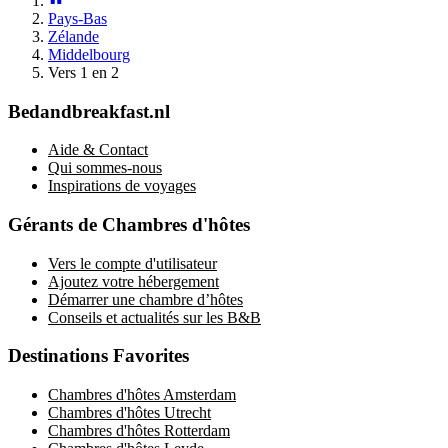
Pays-Bas
Zélande
Middelbourg
Vers 1 en 2
Bedandbreakfast.nl
Aide & Contact
Qui sommes-nous
Inspirations de voyages
Gérants de Chambres d'hôtes
Vers le compte d'utilisateur
Ajoutez votre hébergement
Démarrer une chambre d’hôtes
Conseils et actualités sur les B&B
Destinations Favorites
Chambres d'hôtes Amsterdam
Chambres d'hôtes Utrecht
Chambres d'hôtes Rotterdam