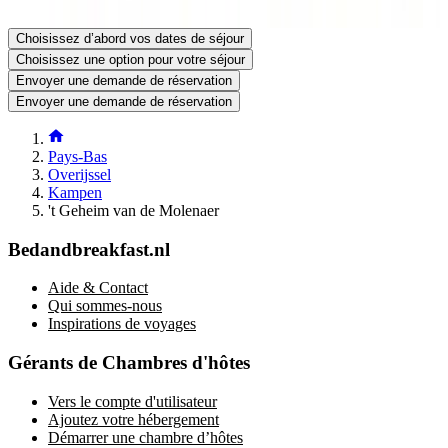
Envoyer une demande de réservation
Poser une question par e-mail
Choisissez d’abord vos dates de séjour
Choisissez une option pour votre séjour
Envoyer une demande de réservation
Envoyer une demande de réservation
Pays-Bas
Overijssel
Kampen
't Geheim van de Molenaer
Bedandbreakfast.nl
Aide & Contact
Qui sommes-nous
Inspirations de voyages
Gérants de Chambres d'hôtes
Vers le compte d'utilisateur
Ajoutez votre hébergement
Démarrer une chambre d’hôtes