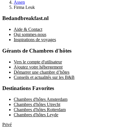
Assen
Firma Leuk
Bedandbreakfast.nl
Aide & Contact
Qui sommes-nous
Inspirations de voyages
Gérants de Chambres d'hôtes
Vers le compte d'utilisateur
Ajoutez votre hébergement
Démarrer une chambre d’hôtes
Conseils et actualités sur les B&B
Destinations Favorites
Chambres d'hôtes Amsterdam
Chambres d'hôtes Utrecht
Chambres d'hôtes Rotterdam
Chambres d'hôtes Leyde
Privé