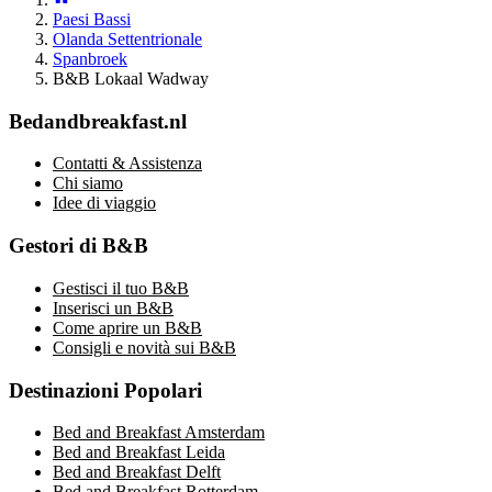
Paesi Bassi
Olanda Settentrionale
Spanbroek
B&B Lokaal Wadway
Bedandbreakfast.nl
Contatti & Assistenza
Chi siamo
Idee di viaggio
Gestori di B&B
Gestisci il tuo B&B
Inserisci un B&B
Come aprire un B&B
Consigli e novità sui B&B
Destinazioni Popolari
Bed and Breakfast Amsterdam
Bed and Breakfast Leida
Bed and Breakfast Delft
Bed and Breakfast Rotterdam