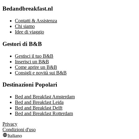
Bedandbreakfast.nl
Contatti & Assistenza
Chi siamo
Idee di viaggio
Gestori di B&B
Gestisci il tuo B&B
Inserisci un B&B
Come aprire un B&B
Consigli e novità sui B&B
Destinazioni Popolari
Bed and Breakfast Amsterdam
Bed and Breakfast Leida
Bed and Breakfast Delft
Bed and Breakfast Rotterdam
Privacy
Condizioni d'uso
Italiano