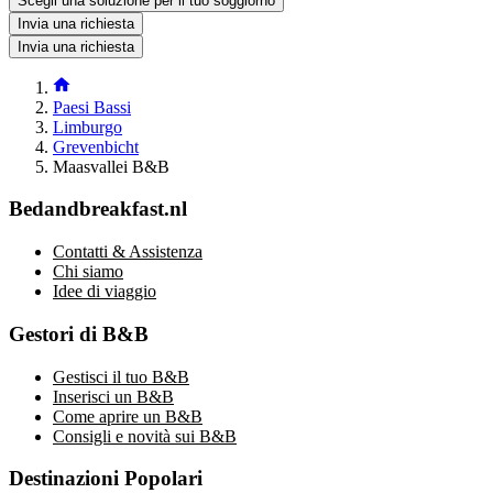
Scegli una soluzione per il tuo soggiorno
Invia una richiesta
Invia una richiesta
Paesi Bassi
Limburgo
Grevenbicht
Maasvallei B&B
Bedandbreakfast.nl
Contatti & Assistenza
Chi siamo
Idee di viaggio
Gestori di B&B
Gestisci il tuo B&B
Inserisci un B&B
Come aprire un B&B
Consigli e novità sui B&B
Destinazioni Popolari