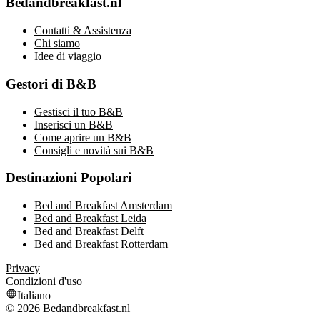
Bedandbreakfast.nl
Contatti & Assistenza
Chi siamo
Idee di viaggio
Gestori di B&B
Gestisci il tuo B&B
Inserisci un B&B
Come aprire un B&B
Consigli e novità sui B&B
Destinazioni Popolari
Bed and Breakfast Amsterdam
Bed and Breakfast Leida
Bed and Breakfast Delft
Bed and Breakfast Rotterdam
Privacy
Condizioni d'uso
Italiano
©
2026
Bedandbreakfast.nl