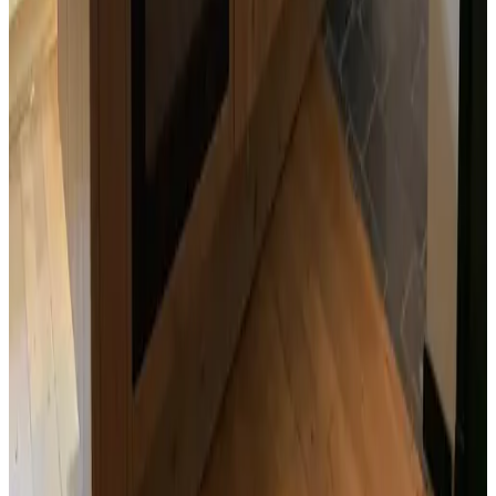
Divieto di fumo in tutta la struttura
Lingue parlate
Olandese
(Madrelingua)
Inglese
Servizi
Terrazza (uso comune)
Giardino
Cucina (uso comune)
Soggiorno
Altri servizi
Condizioni
Check in
15:00 - 23:30
Metodi di pagamento disponibili in struttura
Contanti
Bonifico bancario (IBAN)