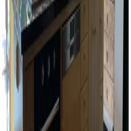
Internet
WiFi gratuito
Biciclette
Parcheggio per biciclette dotata di serratura
Esterni & panorama
Giardino
Terrazza (uso comune)
Parcheggio
Parcheggio privato
Generale
Non si ammettono animali domestici
Nella struttura ricettiva
Soggiorno