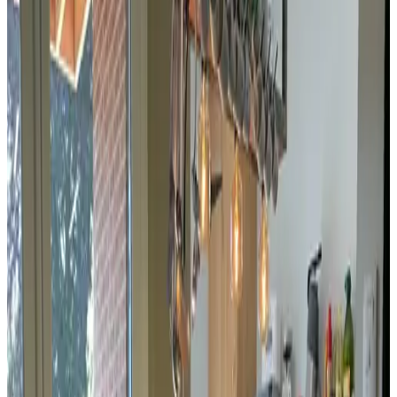
tua lingua.
Our holiday home is located in the center of the picturesque, historic
town of Sluis, where shops are open 7 days a week. You can choose
from numerous restaurants catering to a variety of nationalities.
Cycling enthusiasts will also find plenty to enjoy. You can cycle
around Sluis along the ramparts, along the Damse Vaart canal to
Bruges, and Hoeke and Damme are also highly recommended. Or
head towards the coast, via Retranchement.
Numero di licenza
:
1714CF9EE61711A98BCB
Servizi
Terrazza (uso comune)
Giardino
Cucina (uso comune)
Soggiorno
Divieto di fumo in tutta la struttura
WiFi gratuito
Altri servizi
Indica la data di arrivo