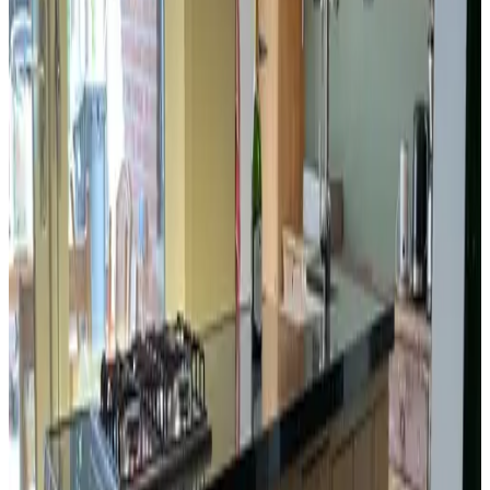
80 m²
Bagno privato
Terrazza privata
Cucina privata
Vista su monumento/sito storico
Ingresso indipendente
WiFi gratuito
Scegli le date del tuo soggiorno per disponibilità e prezzi
Date
Persone
Seleziona le date del tuo soggiorno
Nessun costo di prenotazione o commissioni
La tua richiesta è senza impegno
Prenoti direttamente con il proprietario
Tassa di soggiorno inclusa
Servizi