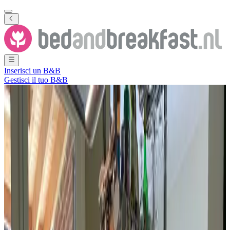
Inserisci un B&B
Gestisci il tuo B&B
Mostra tutte le foto
Mostra tutte le foto
Klein Herenhuis
Sluis
,
Zelanda
,
Paesi Bassi
Richiesta non vincolante
Residence
1 casa vacanze
Purtroppo la descrizione di questo alloggio non è disponibile nella