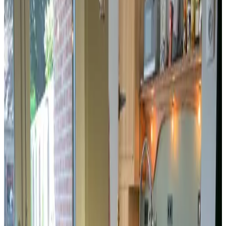
Scegli le date del tuo soggiorno per disponibilità e prezzi
Seleziona le date del tuo soggiorno
Date
Seleziona le date del tuo soggiorno
Persone
Scegli le date del tuo soggiorno per disponibilità e prezzi
casa vacanze per il tuo soggiorno
Altre foto
Vakantiehuis 1
Casa vacanze
Info
Informazioni sulla camera
Senza colazione