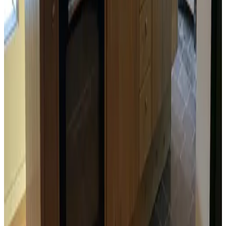
Sala da pranzo
Cucina (uso comune)
TV
Frigorifero
Lavastoviglie
Forno a microonde
Accessori per caffè e tè
Bollitore elettrico
Utensili da cucina
Forno
Piano cottura
Tostapane
Attività
Pesca
Ciclismo
Escursioni
Cibi & Bevande
Seggiolone
Varie