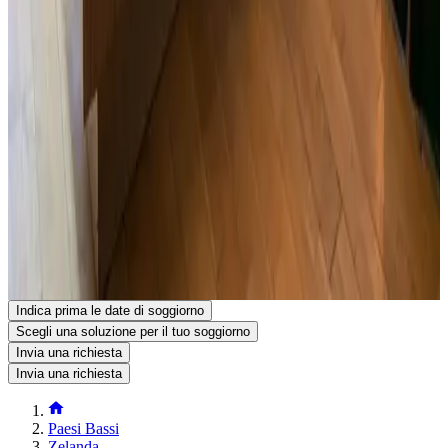
Mezzi pubblici
200 m
dalla fermata dell'autobus
,
7 km
dalla stazione ferroviaria
Contatta Klein Herenhuis
Klein Herenhuis
Kaai 17
4524CL Sluis
Paesi Bassi
Mostra sulla mappa
La tua richiesta di prenotazione non è vincolante e diventerà
definitiva solo dopo la conferma da parte tua e del gestore. Se hai
domande, non esitare a inserirle nel modulo di richiesta.
Visualizza il numero di telefono
Invia la tua richiesta di prenotazione
Richiedi informazioni via e-mail
Indica prima le date di soggiorno
Scegli una soluzione per il tuo soggiorno
Invia una richiesta
Invia una richiesta
Paesi Bassi
Zelanda