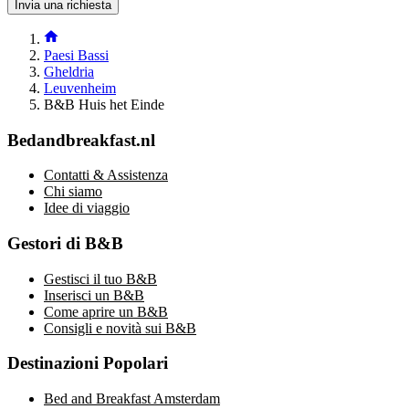
Invia una richiesta
Paesi Bassi
Gheldria
Leuvenheim
B&B Huis het Einde
Bedandbreakfast.nl
Contatti & Assistenza
Chi siamo
Idee di viaggio
Gestori di B&B
Gestisci il tuo B&B
Inserisci un B&B
Come aprire un B&B
Consigli e novità sui B&B
Destinazioni Popolari
Bed and Breakfast Amsterdam