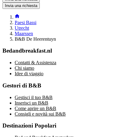
Invia una richiesta
Paesi Bassi
Utrecht
Maarssen
B&B De Heerentuyn
Bedandbreakfast.nl
Contatti & Assistenza
Chi siamo
Idee di viaggio
Gestori di B&B
Gestisci il tuo B&B
Inserisci un B&B
Come aprire un B&B
Consigli e novità sui B&B
Destinazioni Popolari