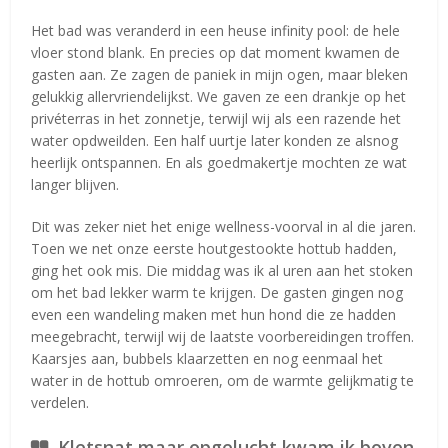
Het bad was veranderd in een heuse infinity pool: de hele
vloer stond blank. En precies op dat moment kwamen de
gasten aan. Ze zagen de paniek in mijn ogen, maar bleken
gelukkig allervriendelijkst. We gaven ze een drankje op het
privéterras in het zonnetje, terwijl wij als een razende het
water opdweilden. Een half uurtje later konden ze alsnog
heerlijk ontspannen. En als goedmakertje mochten ze wat
langer blijven.
Dit was zeker niet het enige wellness-voorval in al die jaren.
Toen we net onze eerste houtgestookte hottub hadden,
ging het ook mis. Die middag was ik al uren aan het stoken
om het bad lekker warm te krijgen. De gasten gingen nog
even een wandeling maken met hun hond die ze hadden
meegebracht, terwijl wij de laatste voorbereidingen troffen.
Kaarsjes aan, bubbels klaarzetten en nog eenmaal het
water in de hottub omroeren, om de warmte gelijkmatig te
verdelen.
Kletsnat maar opgelucht kwam ik boven