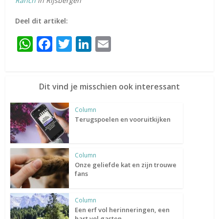
Ranch
in Rijsbergen
Deel dit artikel:
WhatsApp
Facebook
Twitter
LinkedIn
Email
Dit vind je misschien ook interessant
Column
Terugspoelen en vooruitkijken
Column
Onze geliefde kat en zijn trouwe
fans
Column
Een erf vol herinneringen, een
hart vol gasten