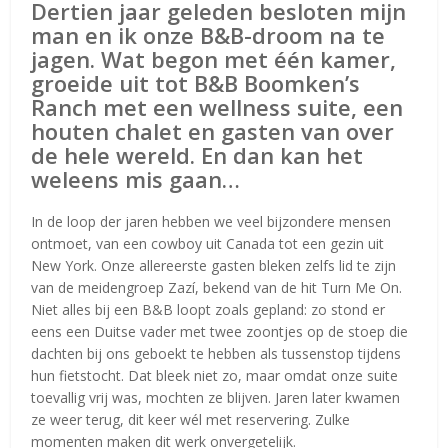
Dertien jaar geleden besloten mijn
man en ik onze B&B-droom na te
jagen. Wat begon met één kamer,
groeide uit tot B&B Boomken’s
Ranch met een wellness suite, een
houten chalet en gasten van over
de hele wereld. En dan kan het
weleens mis gaan…
In de loop der jaren hebben we veel bijzondere mensen
ontmoet, van een cowboy uit Canada tot een gezin uit
New York. Onze allereerste gasten bleken zelfs lid te zijn
van de meidengroep Zazí, bekend van de hit Turn Me On.
Niet alles bij een B&B loopt zoals gepland: zo stond er
eens een Duitse vader met twee zoontjes op de stoep die
dachten bij ons geboekt te hebben als tussenstop tijdens
hun fietstocht. Dat bleek niet zo, maar omdat onze suite
toevallig vrij was, mochten ze blijven. Jaren later kwamen
ze weer terug, dit keer wél met reservering. Zulke
momenten maken dit werk onvergetelijk.