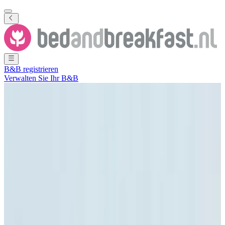
B&B registrieren
Verwalten Sie Ihr B&B
Alle Fotos ansehen
Alle Fotos ansehen
''t Burgemeesterhoes
Ootmarsum
,
Overijssel
,
Niederlande
Unverbindliche Anfrage