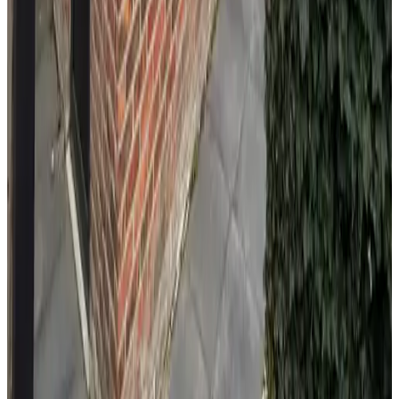
Ik heb het hier heel erg naar mijn zin gehad in de mooie B&B,
nou beter gezegd een echte vakantie woning. Mooi ingericht,
schoon, goede bedden. Er is achter de woning een parkeerplaats
voor 1 of in overleg 2 auto's op een binnen terrein. Anne en Koen
zijn heel vriendelijk en als er iets is kun je maar bellen. Ze zijn net
begonnen met de B&B die ze overgenomen hebben van de vorige
eigenaar(s). Ze doe het heel goed. Ik was de eerste gast. Ik kan het
zeker aanbevelen.
WIFI slecht. Valt steeds uit. TV maakt dan geen verbinding met
internet. Ondanks hulp van Koen kon ik iedere keer het zelf
oplossen. Maar dit ligt niet aan de eigenaars maar egeven aan KPN.
Verder geen verbeterpunten. Tip: verbanddoos (al doorgegeven)
Komfort
9.3
Sauberkeit
9.7
Lage
9.7
Preis-Leistungs-Verhältnis
9.7