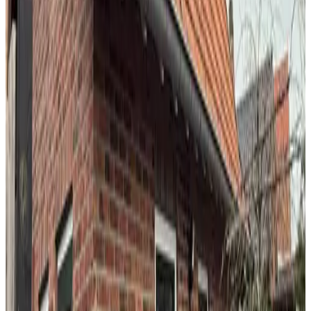
10
We hebben genoten van deze B&B! Alles tot in de puntjes
verzorgt. We hebben kunnen genieten van de mooie omgeving en er
waren tips genoeg om dingen te ondernemen. Gastvrijheid met een
grote G!