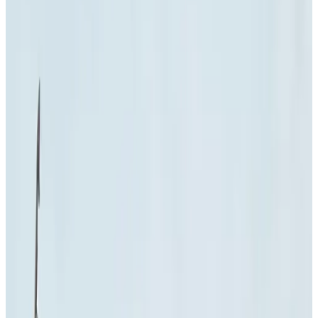
9.6
Außergewöhnlich
3 Gästebewertungen
Bewertungen anzeigen
Die Beschreibung zu dieser Unterkunft ist leider nicht in Ihrer
Sprache verfügbar.
Vanaf Mei 2026. Onze B&B / gastenverblijf is ruim opgezet voor
maximaal 4 personen met badkamer. Ons gastenverblijf heeft een
kitchenette, die voorzien is van een Nespresso-apparaat, waterkoker,
eierkoker, magnetron en een klein koelkastje. Een ontbijtje is dus zo
gemaakt. Het is echter niet mogelijk om maaltijden te bereiden, maar
Ootmarsum heeft genoeg restaurants, waar je heerlijk een hapje kunt
gaan eten. Ook zit de bakker dichtbij en kan je dus verse broodjes
etc halen voor een ontbijtje, of natuurlijk buiten de deur ontbijten.
Winkels zijn op loopafstand en u kunt binnen een straal van 10
minuten genieten van diverse bezienswaardigheden, zoals het