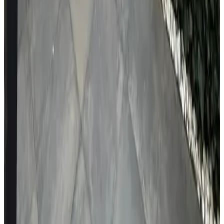
Allgemein
Haustiere verboten
In der Unterkunft
Wohnzimmer
TV
Kühlschrank
Kochnische
Mikrowelle
Kaffee- und Teezubehör
Wasserkocher
Aktivitäten
Radfahren
Wandern
Verschiedenes
Rauchen nur im Freien
Gesprochene Sprachen