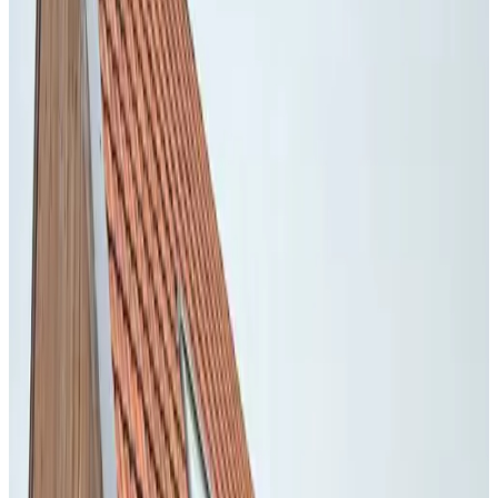
Eigener Eingang
Freies WLAN
Kaffee- und Teezubehör
Wählen Sie Ihre Aufenthaltsdaten, um Verfügbarkeit und Preise zu
sehen
Daten
Personen
Wählen Sie Ihre Aufenthaltsdaten
Keine Reservierungsgebühren oder Provisionen
Ihre Anfrage ist unverbindlich
Sie buchen direkt beim Gastgeber
Inklusiv Touristensteuer
3 Gästebewertungen