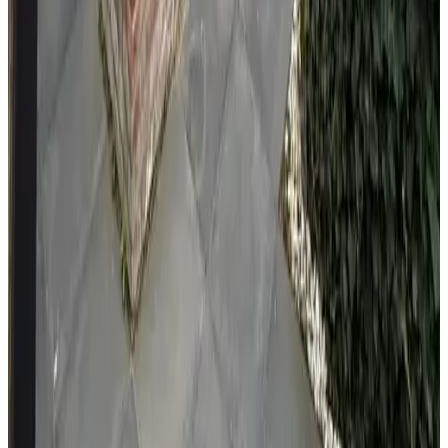
Service
9.7
Alle 3 Gästebewertungen ansehen
Ausstattung
Internet
Kostenloses WLAN
Fahrräder
Abschließbarer Fahrradraum
Ladestation für Elektrofahrräder
Außenbereich & Ausblick
Terrasse (allgemeine Nutzung)
Parken
Parken (gratis)
Parken (auf eigenem Gelände)