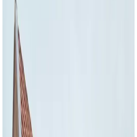
openlucht zwembad, Twente toer, fietsverhuur, het openlucht
museum en natuurgebied het Springendal. Tijdens je verblijf kun je
gebruikmaken van televisie en Wi-Fi. Ons gastenverblijf heeft een
zit gedeelte waar je buiten kan genieten van de zon! Uw kunt bij ons
op eigen terrein parkeren (plek voor 1 en evt in overleg voor 2
auto's).
Ausstattung
Parken (gratis)
Terrasse (allgemeine Nutzung)
Wohnzimmer
Kostenloses WLAN
Weitere Ausstattung
Wählen Sie Ihr Anreisedatum
Wählen Sie Ihre Aufenthaltsdaten, um Verfügbarkeit und Preise zu
sehen
Wählen Sie Ihre Aufenthaltsdaten