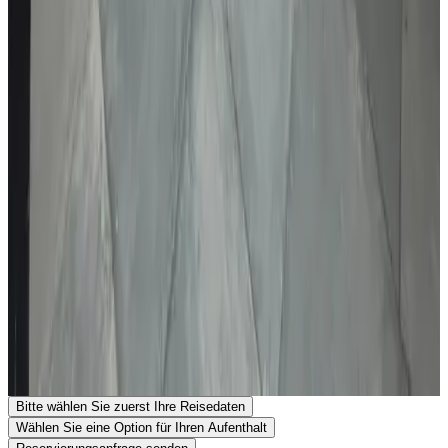
Zahlungsaufforderung
Kinder & Zustellbetten
Einzelheiten zu Kindern und Zustellbetten finden Sie in den
Zimmerinformationen.
Öffentliche Verkehrsmittel
100 m
von der Bushaltestelle
Kontakt mit ''t Burgemeesterhoes
''t Burgemeesterhoes
Grotestraat 25
7631BT Ootmarsum
Niederlande
Auf Karte anzeigen
Ihre Reservierungsanfrage ist unverbindlich und erst endgültig,
wenn sie sowohl von Ihnen als auch vom Gastgeber bestätigt
wurde. Stellen Sie daher gerne Ihre zusätzlichen Fragen im
Reservierungsformular.
Telefonnummer anzeigen
Senden Sie eine Reservierungsanfrage
Stellen Sie eine Frage per E-Mail
Bitte wählen Sie zuerst Ihre Reisedaten
Wählen Sie eine Option für Ihren Aufenthalt