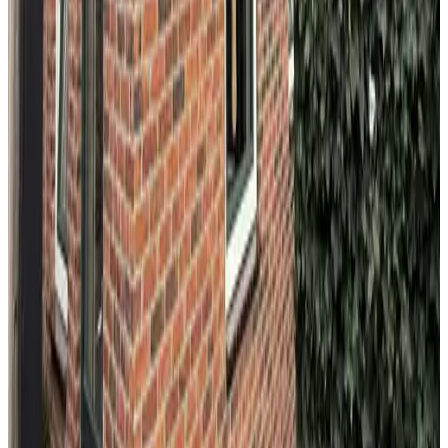
8.8
H