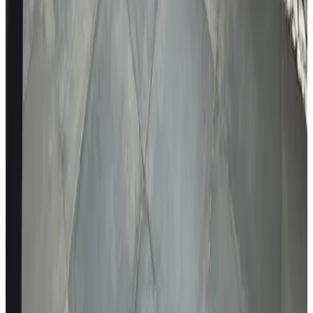
Niederländisch
(Muttersprache)
Deutsch
Englisch
Ausstattung
Parken (gratis)
Terrasse (allgemeine Nutzung)
Wohnzimmer
Kostenloses WLAN
Weitere Ausstattung
Bedingungen
Anreise
12:00 - 14:00
Abreise
08:00 - 10:00
Zahlungsmöglichkeiten vor Ort
Barzahlung
Banküberweisung (IBAN)