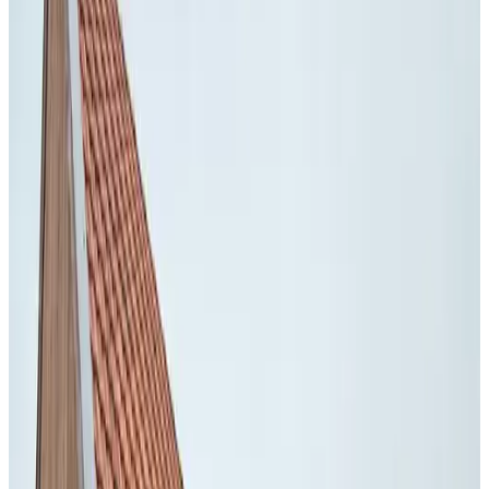
Daten
Wählen Sie Ihre Aufenthaltsdaten
Personen
Wählen Sie Ihre Aufenthaltsdaten, um Verfügbarkeit und Preise zu
sehen
Gästezimmer für Ihren Aufenthalt
Fotogalerie ansehen
''T Burgemeesterhoes
Zimmer
Info
Zimmerinformationen
Kein Frühstück
Privates Badezimmer
Private Terrasse
Kochnische
Blick auf den Innenhof