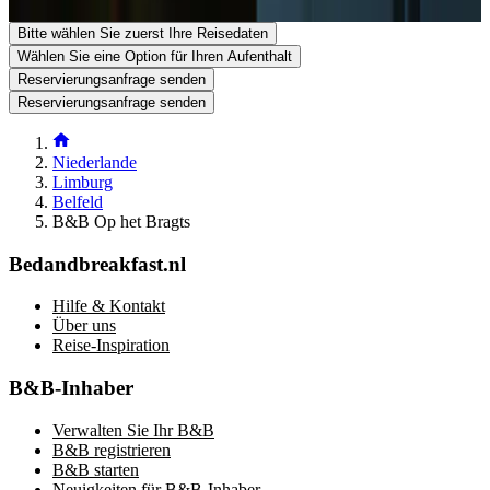
Stellen Sie eine Frage per E-Mail
Bitte wählen Sie zuerst Ihre Reisedaten
Wählen Sie eine Option für Ihren Aufenthalt
Reservierungsanfrage senden
Reservierungsanfrage senden
Niederlande
Limburg
Belfeld
B&B Op het Bragts
Bedandbreakfast.nl
Hilfe & Kontakt
Über uns
Reise-Inspiration
B&B-Inhaber
Verwalten Sie Ihr B&B
B&B registrieren
B&B starten
Neuigkeiten für B&B-Inhaber