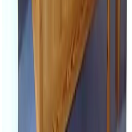
6.2
Bij heet weer een verfrissend drankje aanbieden of water in
koelkast
Alle Gästebewertungen ansehen
Komfort
8.4
Sauberkeit
9.0
Lage
8.8
Preis-Leistungs-Verhältnis
9.1
Service