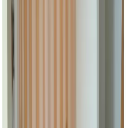
Het Koetshuis
Zimmer
Info
Zimmerinformationen
Frühstück inbegriffen
Privates Badezimmer
Gesamte Einheit im Erdgeschoss gelegen
Eigener Eingang
Wählen Sie Ihre Aufenthaltsdaten, um Verfügbarkeit und Preise zu
sehen
Daten
Personen
Wählen Sie Ihre Aufenthaltsdaten
Keine Reservierungsgebühren oder Provisionen
Ihre Anfrage ist unverbindlich
Sie buchen direkt beim Gastgeber
Inklusiv Frühstück und Touristensteuer