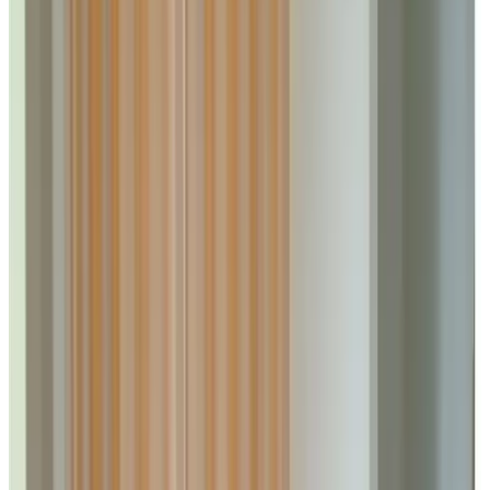
Ausstattung
Parken (gratis)
Terrasse (allgemeine Nutzung)
Brettspiele/Puzzles
Durchgängiges Rauchverbot
Haustiere gestattet
Kostenloses WLAN
Weitere Ausstattung
Wählen Sie Ihr Anreisedatum
Wählen Sie Ihre Aufenthaltsdaten, um Verfügbarkeit und Preise zu
sehen
Wählen Sie Ihre Aufenthaltsdaten
Daten
Wählen Sie Ihre Aufenthaltsdaten
Personen