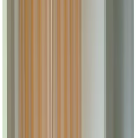
8.9
Fabelhaft
299 Gästebewertungen
Bewertungen anzeigen
In unserem aus dem 17. Jahrhundert stammende Haus, bieten wir
zwei Unterkunftsmöglichkeiten. Der Trainer-Haus ist eine
Konstruktion, die ursprünglich gedacht war, um Schlitten zu malen.
Hier finden Sie ein Doppelbett, eine Bank, ein Tisch mit zwei
Stühlen und einem kleinen Fernseher. Eigener Eingang, Dusche und
WC. -Die Gäste-Schlafzimmer befindet sich im ersten Stock des
house.The gelegen ist ein gemütliches Zimmer mit einem
Doppelbett, einer Sitzecke und einem Waschbecken. Gäste können
unser Bad (mit WC) und eine Sitzecke auf dem Flur nutzen. Bleiben
Sie hier Beide Pensionen sind Einrichtungen, um Tee und Kaffee
und WLAN-Internet. Sie können den Vorgarten. Das umfangreiche
Frühstück wird im Speisesaal serviert.