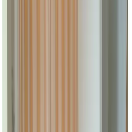
Wählen Sie Ihre Aufenthaltsdaten, um Verfügbarkeit und Preise zu
sehen
Gästezimmer für Ihren Aufenthalt
Fotogalerie ansehen
De Logeerkamer
Zimmer
Info
Zimmerinformationen
Frühstück inbegriffen
Gemeinschaftsbadezimmer
Freies WLAN
Badewanne
Wählen Sie Ihre Aufenthaltsdaten, um Verfügbarkeit und Preise zu
sehen
Fotogalerie ansehen