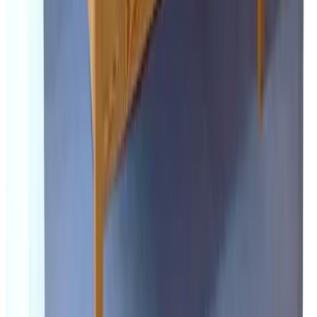
9.2
Alle 299 Gästebewertungen ansehen
Ausstattung
In der Unterkunft
Esszimmer
TV
Kaffee- und Teezubehör
Parken
Parken (gratis)
Verschiedenes
Durchgängiges Rauchverbot
Allgemein
Haustiere gestattet
Aktivitäten