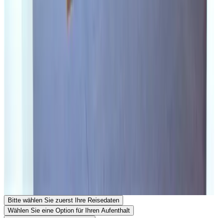
07:00 - 11:00
Zahlungsmöglichkeiten vor Ort
Barzahlung
Banküberweisung (IBAN)
Öffentliche Verkehrsmittel
300 m
von der Bushaltestelle
,
300 m
vom Bahnhof
Kontakt mit Het Koetshuis
Het Koetshuis
Hogestraat 13
6953AP Dieren
Niederlande
Auf Karte anzeigen
Ihre Reservierungsanfrage ist unverbindlich und erst endgültig,
wenn sie sowohl von Ihnen als auch vom Gastgeber bestätigt
wurde. Stellen Sie daher gerne Ihre zusätzlichen Fragen im
Reservierungsformular.
Website ansehen
Telefonnummer anzeigen
Senden Sie eine Reservierungsanfrage
Stellen Sie eine Frage per E-Mail
Bitte wählen Sie zuerst Ihre Reisedaten
Wählen Sie eine Option für Ihren Aufenthalt