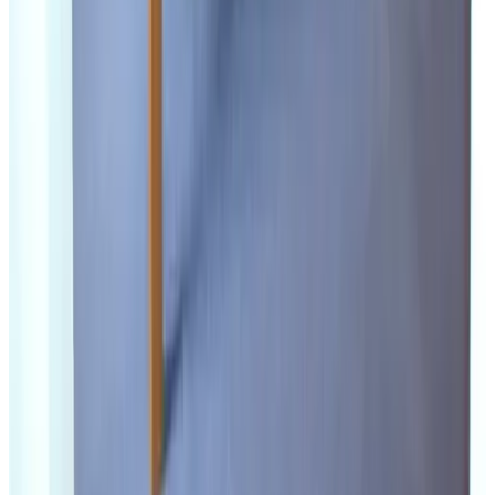
Terrasse (allgemeine Nutzung)
Gesprochene Sprachen
Englisch
Deutsch
Französisch
Niederländisch
Ausstattung
Parken (gratis)
Terrasse (allgemeine Nutzung)
Brettspiele/Puzzles
Durchgängiges Rauchverbot
Weitere Ausstattung
Bedingungen
Anreise
16:00 - 22:00
Abreise