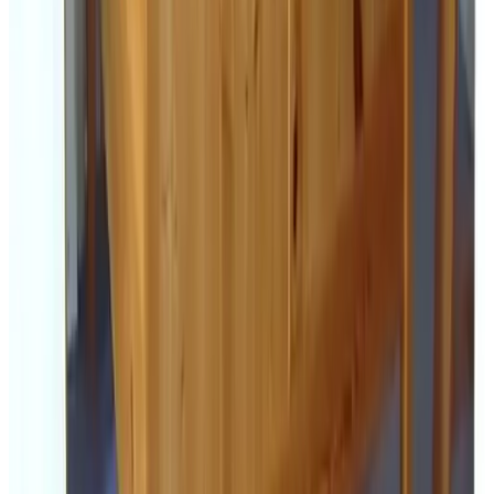
Jk
tnark nhoJ
Duitsland,
Juni 2026