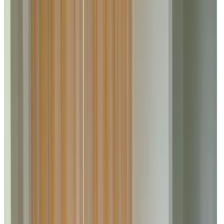
8.9
Fabelhaft
299 Gästebewertungen
Bed & Breakfast
2 Gästezimmer