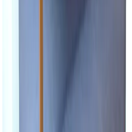
Radfahren
Wandern
Fahrräder
Abschließbarer Fahrradraum
Für Kinder
Brettspiele/Puzzles
Internet
Kostenloses WLAN
Essen & Trinken
Kinderstuhl vorhanden
Frühstück mit laktosefreien Produkten auf Anfrage
Frühstück mit glutenfreien Produkten auf Anfrage
Lunchpakete
Außenbereich & Ausblick