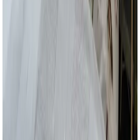
Kostenloses WLAN
Außenbereich & Ausblick
Garten
Gesprochene Sprachen
Niederländisch
(Muttersprache)
Deutsch
Englisch
Ausstattung
Garten
Kostenloses WLAN
Weitere Ausstattung
Bedingungen
Zahlungsmöglichkeiten vor Ort
Banküberweisung (IBAN)