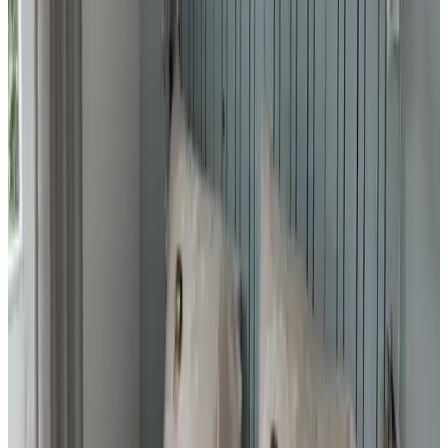
10
Die Unterkunft wurde von Mieke und Peter mit viel Liebe
eingerichtet. Ich wurde herzlich empfangen und habe mich direkt
wie zu Hause gefühlt. Es ist wirklich alles vorhanden, was man für
eine entspannte Auszeit braucht. Ich würde jederzeit wieder Urlaub
im „Huisje aan de Grevelingen“ machen.