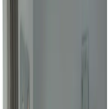
9.7
Außergewöhnlich
7 Gästebewertungen
Bewertungen anzeigen
Die Beschreibung zu dieser Unterkunft ist leider nicht in Ihrer
Sprache verfügbar.
In februari 2026 zijn wij onze gezellige B&B gestart! Het huisje aan
de Grevelingen ligt op een prachtige locatie op het mooie eiland
Schouwen Duiveland. Bovenaan de dijk ligt een wandelpad langs
de Muraltmuur met uitzicht op de Grevelingen en 3 km van de
Brouwersdam. Waar je kunt genieten van strand, zee en leuke
strandtenten. Het schelpenpad bovenlangs de dijk brengt je op de
fiets naar het prachtige havenstadje Brouwershaven. Ook ligt de
historische stad Zierikzee, Burgh-Haamstede en het bruisende
Renesse dichtbij. Het strand, de duinen, boswachterij
Westerschouwen en de toeristenmarkten zijn een bezoekje waard.