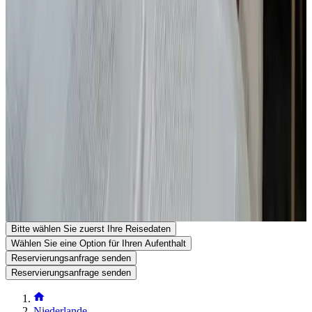
Zahlungsaufforderung
Kontakt mit huisje aan de Grevelingen
huisje aan de Grevelingen
Grevelingenlaan 23
4322EA Scharendijke
Niederlande
Auf Karte anzeigen
Ihre Reservierungsanfrage ist unverbindlich und erst endgültig,
wenn sie sowohl von Ihnen als auch vom Gastgeber bestätigt
wurde. Stellen Sie daher gerne Ihre zusätzlichen Fragen im
Reservierungsformular.
Telefonnummer anzeigen
Senden Sie eine Reservierungsanfrage
Stellen Sie eine Frage per E-Mail
Bitte wählen Sie zuerst Ihre Reisedaten
Wählen Sie eine Option für Ihren Aufenthalt
Reservierungsanfrage senden
Reservierungsanfrage senden
Niederlande