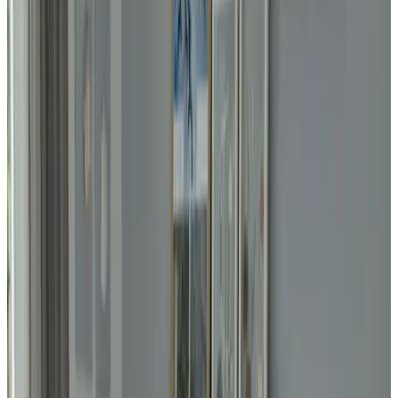
Wählen Sie Ihre Aufenthaltsdaten
Personen
Wählen Sie Ihre Aufenthaltsdaten, um Verfügbarkeit und Preise zu
sehen
Ferienhaus für Ihren Aufenthalt
Fotogalerie ansehen
Huisje aan de Grevelingen
Ferienhaus
Info
Zimmerinformationen
Kein Frühstück
Privates Badezimmer
Private Terrasse
Gesamte Einheit im Erdgeschoss gelegen
Kochnische
Eigener Eingang