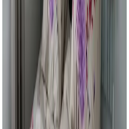
8.8
Leuke, knusse en nette B&B met alles wat je nodig hebt. Tuintje
met leuke zitjes waar je makkelijk kan verplaatsen van zon naar
schaduw! Rustig plekje. Heerlijk, groot bed ook. Een
handdoekenwissel was ook erg fijn! Thanks Mieke! Mieke & Peter
zijn aardige en gastvrije mensen!!
Eh...een hor/vliegengordijn, maar die is er inmiddels al geloof ik...
misschien nog een klein schoenenrekje onder het kapstokje...verder
gewoon echt een dikke Prima!!