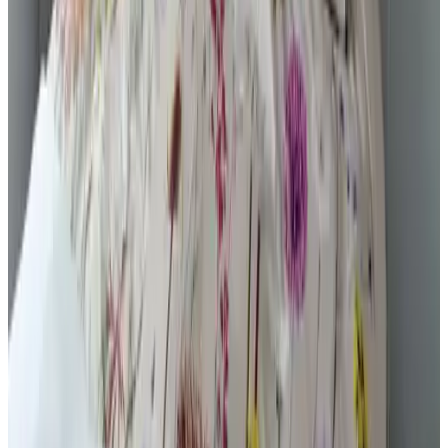
10
Heerlijk verblijf echt toplocatie en prachtig huisje met alles prima
in orde. Fijn bed en alles zit er in. Leuke zitjes buiten en vlak aan de
haven en andere uitvalswegen, Brouwershaven en Renesse en
Westenschouwen Burgh Haamstede veel wandelmogelijkheden.
Prettige eigenaren komen niks te kort en Privacy is prima. Voor
herhaling vatbaar!
We hebben heerlijk gewandeld en genoten van deze b en b
Alle Gästebewertungen ansehen
Komfort
9.6
Sauberkeit
9.7