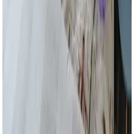
Verschiedenes
Rauchen nur im Freien
Allgemein
Haustiere verboten
Aktivitäten
Segeln
Angeln
Tennisspielen
Reiten
Tauchen
Minigolf
Wandern
Fahrräder
Abschließbarer Fahrradraum
Internet