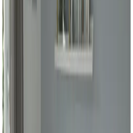
Freies WLAN
Kaffee- und Teezubehör
Wählen Sie Ihre Aufenthaltsdaten, um Verfügbarkeit und Preise zu
sehen
Daten
Personen
Wählen Sie Ihre Aufenthaltsdaten
Keine Reservierungsgebühren oder Provisionen
Ihre Anfrage ist unverbindlich
Sie buchen direkt beim Gastgeber
Inklusiv Touristensteuer
7 Gästebewertungen