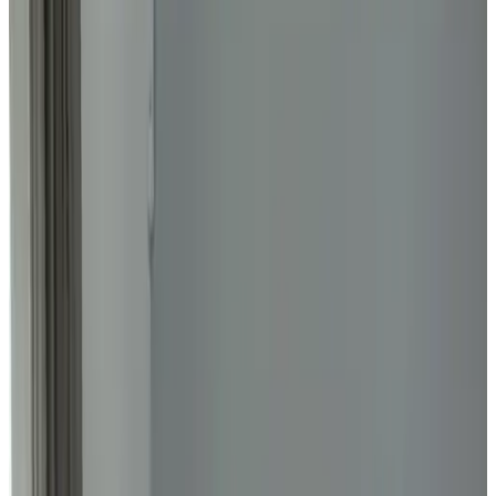
9.7
Außergewöhnlich
7 Gästebewertungen
Gästehaus
1 Ferienhaus