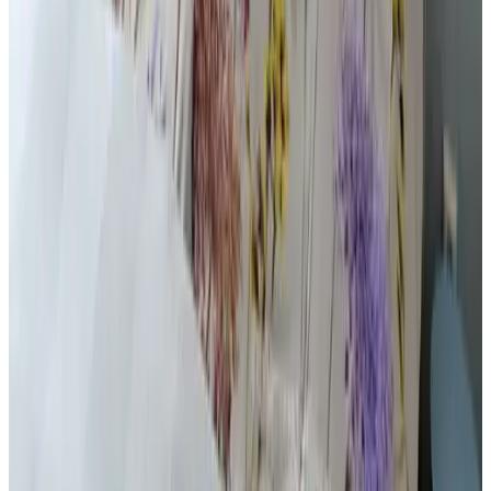
Lage
9.7
Preis-Leistungs-Verhältnis
9.7
Service
9.7
Alle 7 Gästebewertungen ansehen
Ausstattung
In der Unterkunft
TV
Kühlschrank
Kochnische
Kaffee- und Teezubehör
Wasserkocher
Küchenutensilien
Backofen
Parken
Parken (auf eigenem Gelände)