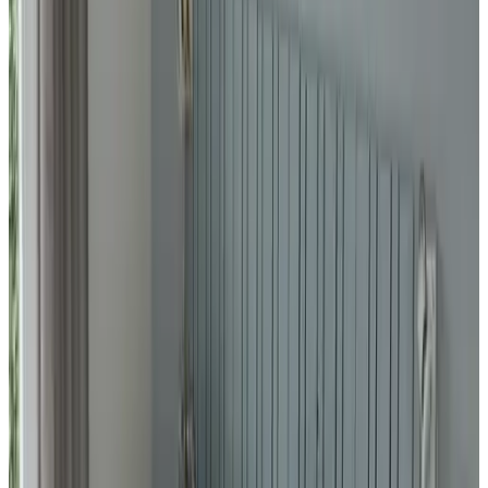
FS
hcablloS aninarF
August 2026