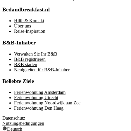
Bedandbreakfast.nl
Hilfe & Kontakt
Über uns
Reise-Inspiration
B&B-Inhaber
Verwalten Sie Ihr B&B
B&B registrieren
B&B starten
Neuigkeiten für B&B-Inhaber
Beliebte Ziele
Ferienwohnung Amsterdam
Ferienwohnung Utrecht
Ferienwohnung Noordwijk aan Zee
Ferienwohnung Den Haag
Datenschutz
Nutzungsbedingungen
Deutsch