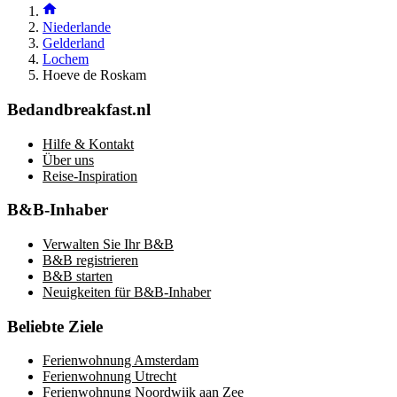
Niederlande
Gelderland
Lochem
Hoeve de Roskam
Bedandbreakfast.nl
Hilfe & Kontakt
Über uns
Reise-Inspiration
B&B-Inhaber
Verwalten Sie Ihr B&B
B&B registrieren
B&B starten
Neuigkeiten für B&B-Inhaber
Beliebte Ziele
Ferienwohnung Amsterdam
Ferienwohnung Utrecht
Ferienwohnung Noordwijk aan Zee