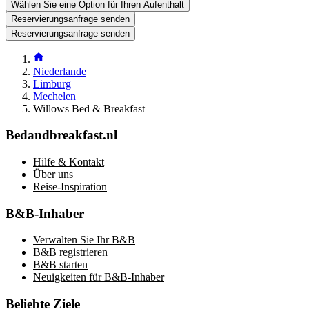
Wählen Sie eine Option für Ihren Aufenthalt
Reservierungsanfrage senden
Reservierungsanfrage senden
Niederlande
Limburg
Mechelen
Willows Bed & Breakfast
Bedandbreakfast.nl
Hilfe & Kontakt
Über uns
Reise-Inspiration
B&B-Inhaber
Verwalten Sie Ihr B&B
B&B registrieren
B&B starten
Neuigkeiten für B&B-Inhaber
Beliebte Ziele