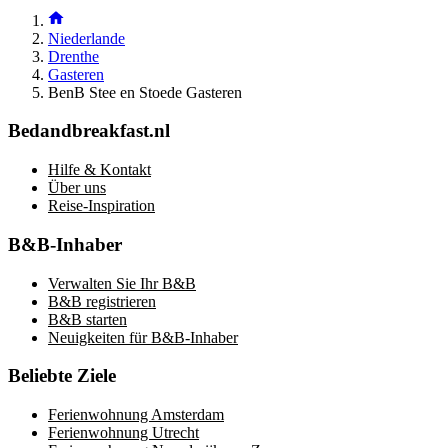
Niederlande
Drenthe
Gasteren
BenB Stee en Stoede Gasteren
Bedandbreakfast.nl
Hilfe & Kontakt
Über uns
Reise-Inspiration
B&B-Inhaber
Verwalten Sie Ihr B&B
B&B registrieren
B&B starten
Neuigkeiten für B&B-Inhaber
Beliebte Ziele
Ferienwohnung Amsterdam
Ferienwohnung Utrecht