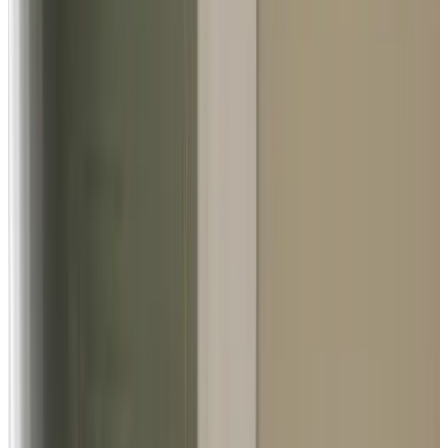
9.7
Außergewöhnlich
119 Gästebewertungen
Ferienwohnung
2 Gästezimmer