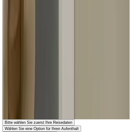
Banküberweisung (IBAN)
Kinder & Zustellbetten
Einzelheiten zu Kindern und Zustellbetten finden Sie in den
Zimmerinformationen.
Öffentliche Verkehrsmittel
25 m
von der Bushaltestelle
,
8 km
vom Bahnhof
Kontakt mit Bed bij Jet
Bed bij Jet
Hof van Overkerk 6
5271AZ Sint-Michielsgestel
Niederlande
Auf Karte anzeigen
Ihre Reservierungsanfrage ist unverbindlich und erst endgültig,
wenn sie sowohl von Ihnen als auch vom Gastgeber bestätigt
wurde. Stellen Sie daher gerne Ihre zusätzlichen Fragen im
Reservierungsformular.
Website ansehen
Telefonnummer anzeigen
Senden Sie eine Reservierungsanfrage
Stellen Sie eine Frage per E-Mail
Bitte wählen Sie zuerst Ihre Reisedaten
Wählen Sie eine Option für Ihren Aufenthalt