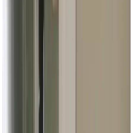
Info
Zimmerinformationen
Frühstück inbegriffen
20 m²
Privates Badezimmer
Freies WLAN
Wählen Sie Ihre Aufenthaltsdaten, um Verfügbarkeit und Preise zu
sehen
Daten
Personen
Wählen Sie Ihre Aufenthaltsdaten
Keine Reservierungsgebühren oder Provisionen
Ihre Anfrage ist unverbindlich
Sie buchen direkt beim Gastgeber
Inklusiv Frühstück und Touristensteuer
119 Gästebewertungen