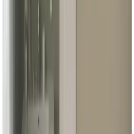
8.6
Schoon Mooie locatie Goed ontbijt Aardige gastvrouw