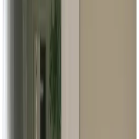
Gepäckraum
Kostenloses WLAN
Weitere Ausstattung
Wählen Sie Ihr Anreisedatum
Wählen Sie Ihre Aufenthaltsdaten, um Verfügbarkeit und Preise zu
sehen
Wählen Sie Ihre Aufenthaltsdaten
Daten
Wählen Sie Ihre Aufenthaltsdaten
Personen
Wählen Sie Ihre Aufenthaltsdaten, um Verfügbarkeit und Preise zu
sehen
Gästezimmer für Ihren Aufenthalt
Bitte beachten Sie
: Der Buchungskalender dieses B&B wird derzeit