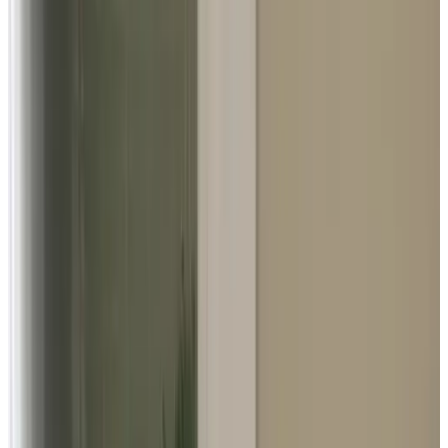
9.7
Außergewöhnlich
119 Gästebewertungen
Bewertungen anzeigen
Die Beschreibung zu dieser Unterkunft ist leider nicht in Ihrer
Sprache verfügbar.
Recently opened, contemporary bed-and-breakfast in the heart of
Sint-Michielsgestel, a small village south of 's-Hertogenbosch (the
capital of Noord-Brabant).
Ausstattung
Parken (gratis)
Wohnzimmer
Durchgängiges Rauchverbot