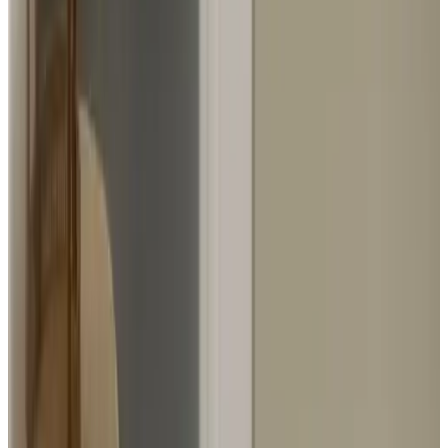
Durchgängiges Rauchverbot
Gesprochene Sprachen
Englisch
Niederländisch
Ausstattung
Parken (gratis)
Wohnzimmer
Durchgängiges Rauchverbot
Gepäckraum
Weitere Ausstattung
Bedingungen
Anreise
16:00 - 23:00
Abreise
10:00 - 11:00
Zahlungsmöglichkeiten vor Ort
Barzahlung