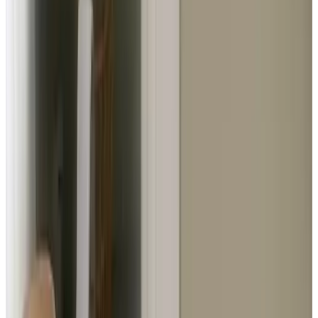
10
Wat een fijne b&b. Hartelijke ontvangst, schone ruime en
comfortabel kamer. Heerlijk uitgebreid ontbijt met alles erop en
eraan.
Alle Gästebewertungen ansehen
Komfort
9.7
Sauberkeit
9.8
Lage
9.5
Preis-Leistungs-Verhältnis
9.7
Service
9.8
Alle 119 Gästebewertungen ansehen