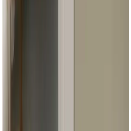
Dienstleistungen & Extras
Gepäckraum
Parken
Parken (gratis)
Fahrräder
Abschließbarer Fahrradraum
Ladestation für Elektrofahrräder
In der Unterkunft
Wohnzimmer
Esszimmer
TV
Kühlschrank
Wasserkocher
Verschiedenes