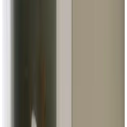
I
amrI
April 2026