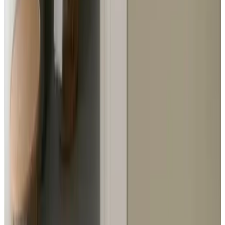
Ausstattung
Allgemein
Haustiere verboten
Internet
Kostenloses WLAN
Aktivitäten
Kanufahren
Angeln
Tennisspielen
Golfspielen
Reiten
Radfahren
Wandern
Essen & Trinken
Frühstück mit regionalen Produkten
Frühstück mit vegetarischen Produkten