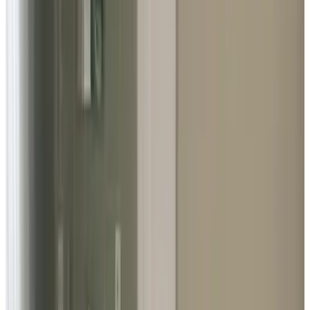
KG
toorG yttiK
Nederland,
Juni 2026