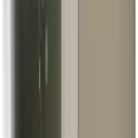
10
Heerlijke b&b, heel netjes en van alle gemakken voorzien,
heerlijk uitgebreid ontbijt en zeer lieve gastvrouw
Niks gevonden