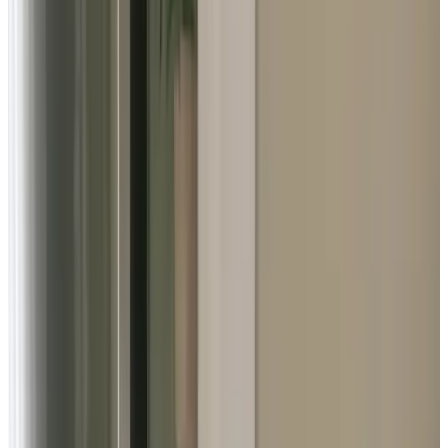
nicht aktiv gepflegt. Gerne können Sie eine Reservierungsanfrage
senden, um die Verfügbarkeit für Ihren gewünschten Zeitraum zu
erfragen.
Fotogalerie ansehen
De Groene Kamer
Zimmer
Info
Zimmerinformationen
Frühstück inbegriffen
20 m²
Privates Badezimmer
Freies WLAN
Wählen Sie Ihre Aufenthaltsdaten, um Verfügbarkeit und Preise zu
sehen
Fotogalerie ansehen
De Blauwe Kamer
Zimmer