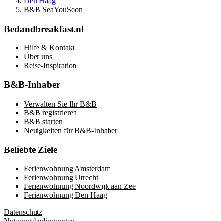
Den Haag
B&B SeaYouSoon
Bedandbreakfast.nl
Hilfe & Kontakt
Über uns
Reise-Inspiration
B&B-Inhaber
Verwalten Sie Ihr B&B
B&B registrieren
B&B starten
Neuigkeiten für B&B-Inhaber
Beliebte Ziele
Ferienwohnung Amsterdam
Ferienwohnung Utrecht
Ferienwohnung Noordwijk aan Zee
Ferienwohnung Den Haag
Datenschutz
Nutzungsbedingungen