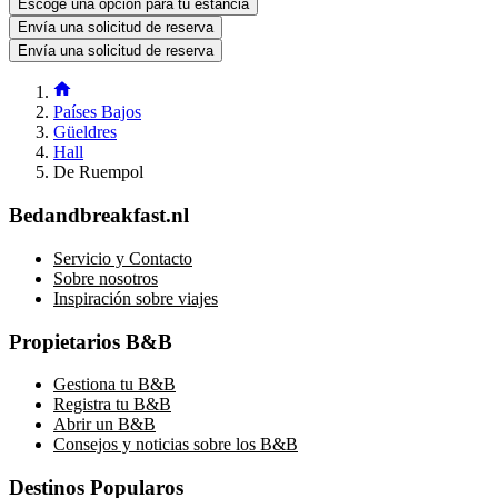
Escoge una opción para tu estancia
Envía una solicitud de reserva
Envía una solicitud de reserva
Países Bajos
Güeldres
Hall
De Ruempol
Bedandbreakfast.nl
Servicio y Contacto
Sobre nosotros
Inspiración sobre viajes
Propietarios B&B
Gestiona tu B&B
Registra tu B&B
Abrir un B&B
Consejos y noticias sobre los B&B
Destinos Popularos