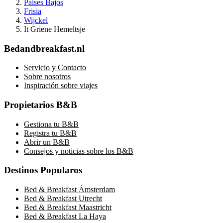
Países Bajos
Frisia
Wijckel
It Griene Hemeltsje
Bedandbreakfast.nl
Servicio y Contacto
Sobre nosotros
Inspiración sobre viajes
Propietarios B&B
Gestiona tu B&B
Registra tu B&B
Abrir un B&B
Consejos y noticias sobre los B&B
Destinos Popularos
Bed & Breakfast Ámsterdam
Bed & Breakfast Utrecht
Bed & Breakfast Maastricht
Bed & Breakfast La Haya