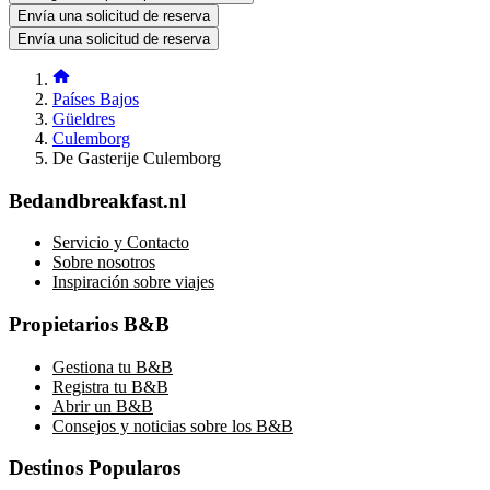
Envía una solicitud de reserva
Envía una solicitud de reserva
Países Bajos
Güeldres
Culemborg
De Gasterije Culemborg
Bedandbreakfast.nl
Servicio y Contacto
Sobre nosotros
Inspiración sobre viajes
Propietarios B&B
Gestiona tu B&B
Registra tu B&B
Abrir un B&B
Consejos y noticias sobre los B&B
Destinos Popularos