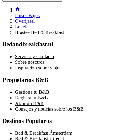
Países Bajos
Overijssel
Lettele
Bigstee Bed & Breakfast
Bedandbreakfast.nl
Servicio y Contacto
Sobre nosotros
Inspiración sobre viajes
Propietarios B&B
Gestiona tu B&B
Registra tu B&B
Abrir un B&B
Consejos y noticias sobre los B&B
Destinos Popularos
Bed & Breakfast Ámsterdam
Bed & Breakfast Utrecht