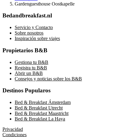
Gardenguesthouse Oostkapelle
Bedandbreakfast.nl
Servicio y Contacto
Sobre nosotros
Inspiración sobre viajes
Propietarios B&B
Gestiona tu B&B
Registra tu B&B
Abrir un B&B
Consejos y noticias sobre los B&B
Destinos Popularos
Bed & Breakfast Ámsterdam
Bed & Breakfast Utrecht
Bed & Breakfast Maastricht
Bed & Breakfast La Haya
Privacidad
Condiciones