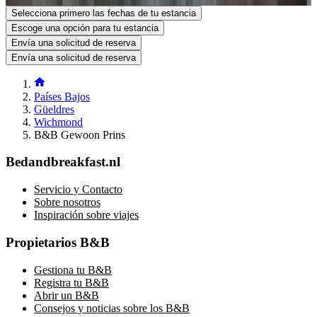
Selecciona primero las fechas de tu estancia
Escoge una opción para tu estancia
Envía una solicitud de reserva
Envía una solicitud de reserva
Países Bajos
Güeldres
Wichmond
B&B Gewoon Prins
Bedandbreakfast.nl
Servicio y Contacto
Sobre nosotros
Inspiración sobre viajes
Propietarios B&B
Gestiona tu B&B
Registra tu B&B
Abrir un B&B
Consejos y noticias sobre los B&B