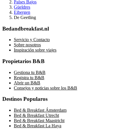
Países Bajos
Güeldres
Eibergen
De Geetling
Bedandbreakfast.nl
Servicio y Contacto
Sobre nosotros
Inspiración sobre viajes
Propietarios B&B
Gestiona tu B&B
Registra tu B&B
Abrir un B&B
Consejos y noticias sobre los B&B
Destinos Popularos
Bed & Breakfast Ámsterdam
Bed & Breakfast Utrecht
Bed & Breakfast Maastricht
Bed & Breakfast La Haya