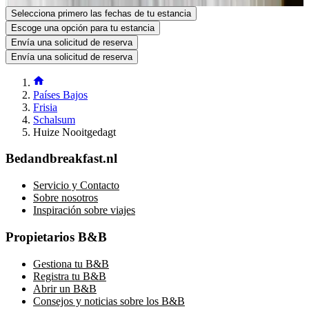
Selecciona primero las fechas de tu estancia
Escoge una opción para tu estancia
Envía una solicitud de reserva
Envía una solicitud de reserva
Países Bajos
Frisia
Schalsum
Huize Nooitgedagt
Bedandbreakfast.nl
Servicio y Contacto
Sobre nosotros
Inspiración sobre viajes
Propietarios B&B
Gestiona tu B&B
Registra tu B&B
Abrir un B&B
Consejos y noticias sobre los B&B