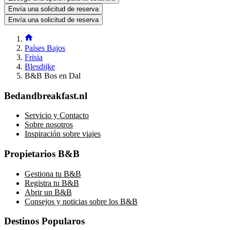
Envía una solicitud de reserva
Envía una solicitud de reserva
Países Bajos
Frisia
Blesdijke
B&B Bos en Dal
Bedandbreakfast.nl
Servicio y Contacto
Sobre nosotros
Inspiración sobre viajes
Propietarios B&B
Gestiona tu B&B
Registra tu B&B
Abrir un B&B
Consejos y noticias sobre los B&B
Destinos Popularos