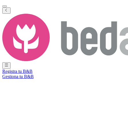
Registra tu B&B
Gestiona tu B&B
Ver todas las fotos
Ver todas las fotos
De Graaf van Campen
Kampen
,
Overijssel
,
Países Bajos