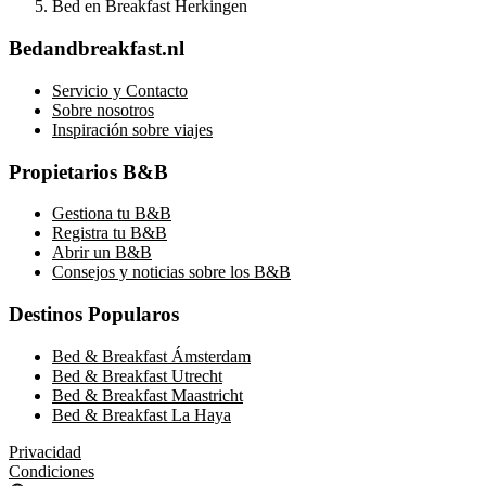
Bed en Breakfast Herkingen
Bedandbreakfast.nl
Servicio y Contacto
Sobre nosotros
Inspiración sobre viajes
Propietarios B&B
Gestiona tu B&B
Registra tu B&B
Abrir un B&B
Consejos y noticias sobre los B&B
Destinos Popularos
Bed & Breakfast Ámsterdam
Bed & Breakfast Utrecht
Bed & Breakfast Maastricht
Bed & Breakfast La Haya
Privacidad
Condiciones