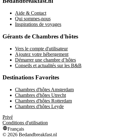
Bedandbreakfast.nl
Aide & Contact
Qui sommes-nous
Inspirations de voyages
Gérants de Chambres d'hôtes
Vers le compte d'utilisateur
Ajoutez votre hébergement
Démarrer une chambre d’hôtes
Conseils et actualités sur les B&B
Destinations Favorites
Chambres d'hôtes Amsterdam
Chambres d'hôtes Utrecht
Chambres d'hôtes Rotterdam
Chambres d'hôtes Leyde
Privé
Conditions d'utilisation
Français
©
2026
Bedandbreakfast.nl