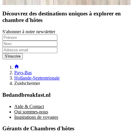
Découvrez des destinations uniques à explorer en
chambre d'hôtes
S'abonner à notre newsletter
S'inscrire
Pays-Bas
Hollande-Septentrionale
Zuidschermer
Bedandbreakfast.nl
Aide & Contact
Qui sommes-nous
Inspirations de voyages
Gérants de Chambres d'hôtes