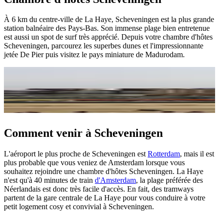
À 6 km du centre-ville de La Haye, Scheveningen est la plus grande
station balnéaire des Pays-Bas. Son immense plage bien entretenue
est aussi un spot de surf très apprécié. Depuis votre chambre d'hôtes
Scheveningen, parcourez les superbes dunes et l'impressionnante
jetée De Pier puis visitez le pays miniature de Madurodam.
Passer la nuit en ville ou à la mer ?
Un séjour dans le quartier de Scheveningen peut être merveilleuseme
Comment venir à Scheveningen
L'aéroport le plus proche de Scheveningen est
Rotterdam
, mais il est
plus probable que vous veniez de Amsterdam lorsque vous
souhaitez rejoindre une chambre d'hôtes Scheveningen. La Haye
n'est qu'à 40 minutes de train
d'Amsterdam
, la plage préférée des
Néerlandais est donc très facile d'accès. En fait, des tramways
partent de la gare centrale de La Haye pour vous conduire à votre
petit logement cosy et convivial à Scheveningen.