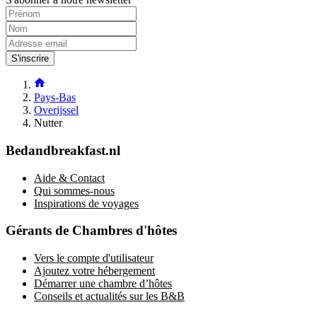
S'inscrire
Pays-Bas
Overijssel
Nutter
Bedandbreakfast.nl
Aide & Contact
Qui sommes-nous
Inspirations de voyages
Gérants de Chambres d'hôtes
Vers le compte d'utilisateur
Ajoutez votre hébergement
Démarrer une chambre d’hôtes
Conseils et actualités sur les B&B