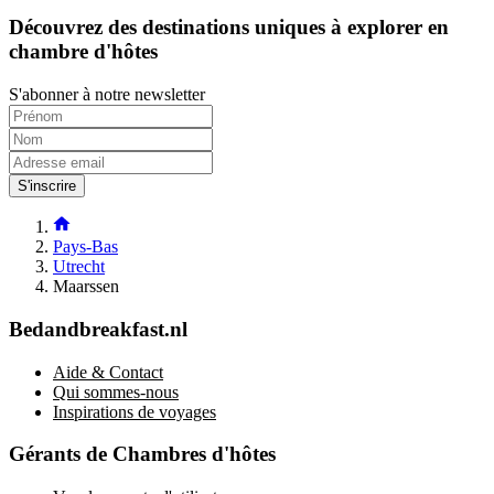
Découvrez des destinations uniques à explorer en
chambre d'hôtes
S'abonner à notre newsletter
S'inscrire
Pays-Bas
Utrecht
Maarssen
Bedandbreakfast.nl
Aide & Contact
Qui sommes-nous
Inspirations de voyages
Gérants de Chambres d'hôtes