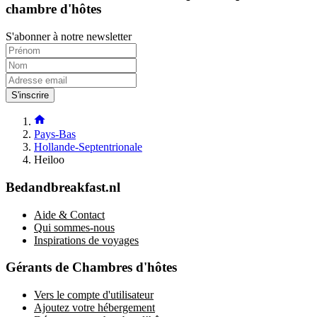
chambre d'hôtes
S'abonner à notre newsletter
S'inscrire
Pays-Bas
Hollande-Septentrionale
Heiloo
Bedandbreakfast.nl
Aide & Contact
Qui sommes-nous
Inspirations de voyages
Gérants de Chambres d'hôtes
Vers le compte d'utilisateur
Ajoutez votre hébergement