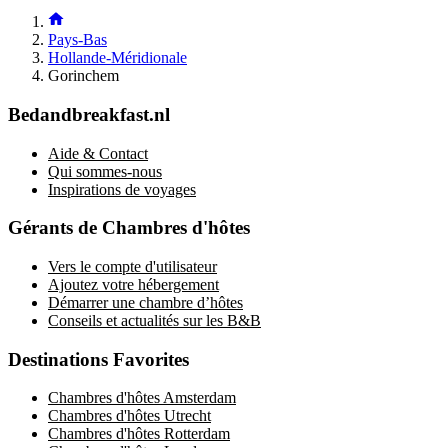
Pays-Bas
Hollande-Méridionale
Gorinchem
Bedandbreakfast.nl
Aide & Contact
Qui sommes-nous
Inspirations de voyages
Gérants de Chambres d'hôtes
Vers le compte d'utilisateur
Ajoutez votre hébergement
Démarrer une chambre d’hôtes
Conseils et actualités sur les B&B
Destinations Favorites
Chambres d'hôtes Amsterdam
Chambres d'hôtes Utrecht
Chambres d'hôtes Rotterdam