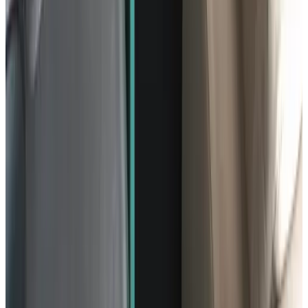
9.7
(
9,6 km
de Den Hoorn
)
B&B De Oude Skuur Texel
Oosterend