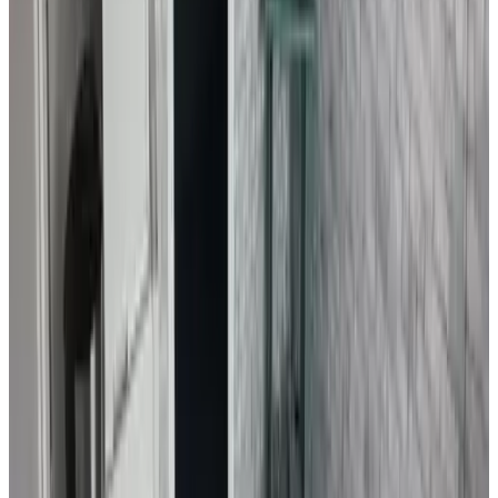
9.8
(
5,1 km
de Den Hoorn
)
Slow Down Texel
Den Burg
9.1