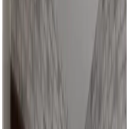
Accessibilité
Accessible en fauteuil roulant
Logement situé entièrement au rez-de-chaussée
Adultes uniquement
B&B Oomes Huus
Den Hoorn