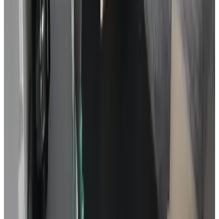
Pastorie De Waal
De Waal
9.4
(
7 km
de Den Hoorn
)
B&B De Koog aan Zee
De Koog