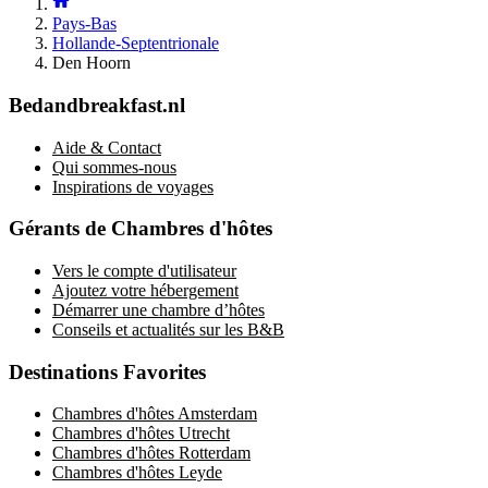
Pays-Bas
Hollande-Septentrionale
Den Hoorn
Bedandbreakfast.nl
Aide & Contact
Qui sommes-nous
Inspirations de voyages
Gérants de Chambres d'hôtes
Vers le compte d'utilisateur
Ajoutez votre hébergement
Démarrer une chambre d’hôtes
Conseils et actualités sur les B&B
Destinations Favorites
Chambres d'hôtes Amsterdam
Chambres d'hôtes Utrecht
Chambres d'hôtes Rotterdam
Chambres d'hôtes Leyde