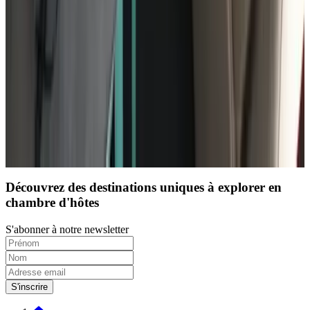
(
10,6 km
de Den Hoorn
)
Charger la page suivante
1
2
3
4
5
Découvrez des destinations uniques à explorer en
chambre d'hôtes
S'abonner à notre newsletter
S'inscrire