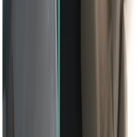
9.4
(
10,4 km
de Den Hoorn
)
Logies21 Texel
Oosterend