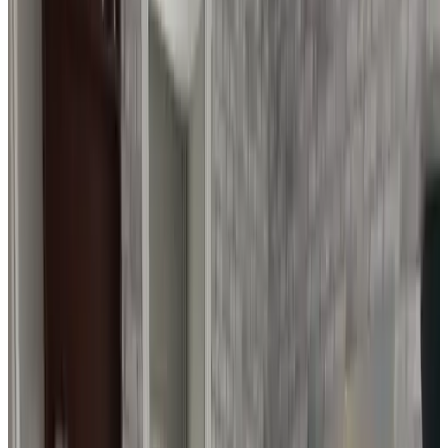
9
(
4,2 km
de Den Hoorn
)
Bed & Breakfast Vloedlijn Texel
Den Burg
9.3