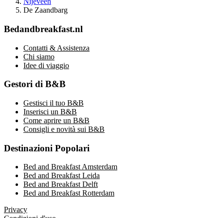
Nijeveen
De Zaandbarg
Bedandbreakfast.nl
Contatti & Assistenza
Chi siamo
Idee di viaggio
Gestori di B&B
Gestisci il tuo B&B
Inserisci un B&B
Come aprire un B&B
Consigli e novità sui B&B
Destinazioni Popolari
Bed and Breakfast Amsterdam
Bed and Breakfast Leida
Bed and Breakfast Delft
Bed and Breakfast Rotterdam
Privacy