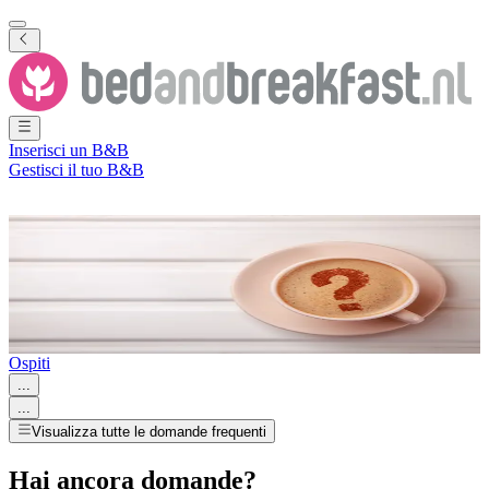
Inserisci un B&B
Gestisci il tuo B&B
Trova la risposta alla tua
domanda
Ospiti
...
...
Visualizza tutte le domande frequenti
Hai ancora domande?