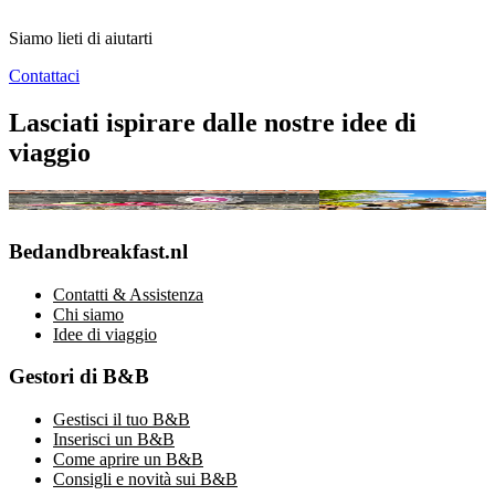
Siamo lieti di aiutarti
Contattaci
Lasciati ispirare dalle nostre idee di
viaggio
Vincitore Miglior B&B dei Paesi Bassi 2026
Cosa vedere in Olanda: le
Bedandbreakfast.nl
Contatti & Assistenza
Chi siamo
Idee di viaggio
Gestori di B&B
Gestisci il tuo B&B
Inserisci un B&B
Come aprire un B&B
Consigli e novità sui B&B