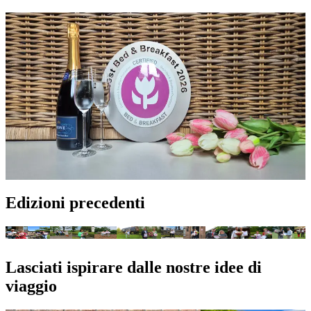
I vincitori per categoria
Scopri quali B&B sono stati premiati nelle varie categorie
Oltre al primo premio nella categoria 5 tulipani, sono stati selezionati
i vincitori anche per le categorie da 2 a 4 tulipani. Questo dimostra la
grande varietà di B&B presenti nei Paesi Bassi. I risultati sono stati
determinati sulla base di un sistema di punteggio obiettivo, integrato
dalla visita di un mistery guest e dalle recensioni online di ospiti
reali. Vedi la classifica completa con i vincitori di tutte le categorie
(articolo in olandese).
Vedi i risultati
Edizioni precedenti
2025
2024
2023
2022
2021
2020
2019
2018
2017
2016
2015
2014
2013
201
Lasciati ispirare dalle nostre idee di
viaggio