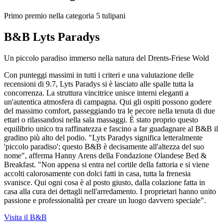
Primo premio nella categoria 5 tulipani
B&B Lyts Paradys
Un piccolo paradiso immerso nella natura del Drents-Friese Wold
Con punteggi massimi in tutti i criteri e una valutazione delle
recensioni di 9.7, Lyts Paradys si è lasciato alle spalle tutta la
concorrenza. La struttura vincitrice unisce interni eleganti a
un'autentica atmosfera di campagna. Qui gli ospiti possono godere
del massimo comfort, passeggiando tra le pecore nella tenuta di due
ettari o rilassandosi nella sala massaggi. È stato proprio questo
equilibrio unico tra raffinatezza e fascino a far guadagnare al B&B il
gradino più alto del podio. "Lyts Paradys significa letteralmente
'piccolo paradiso'; questo B&B è decisamente all'altezza del suo
nome", afferma Hanny Arens della Fondazione Olandese Bed &
Breakfast. "Non appena si entra nel cortile della fattoria e si viene
accolti calorosamente con dolci fatti in casa, tutta la frenesia
svanisce. Qui ogni cosa è al posto giusto, dalla colazione fatta in
casa alla cura dei dettagli nell'arredamento. I proprietari hanno unito
passione e professionalità per creare un luogo davvero speciale".
Visita il B&B