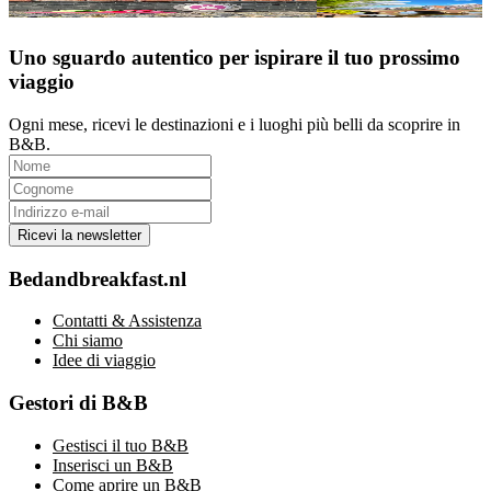
Vincitore Miglior B&B dei Paesi Bassi 2026
Cosa vedere in Olanda: le
Uno sguardo autentico per ispirare il tuo prossimo
viaggio
Ogni mese, ricevi le destinazioni e i luoghi più belli da scoprire in
B&B.
Ricevi la newsletter
Bedandbreakfast.nl
Contatti & Assistenza
Chi siamo
Idee di viaggio
Gestori di B&B
Gestisci il tuo B&B
Inserisci un B&B
Come aprire un B&B